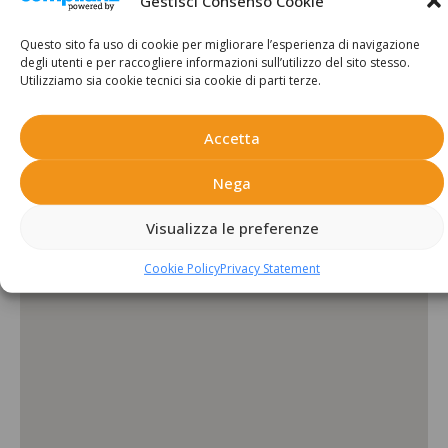
Gestisci Consenso Cookie
Servizi aggiuntivi:
Questo sito fa uso di cookie per migliorare l’esperienza di navigazione
degli utenti e per raccogliere informazioni sull’utilizzo del sito stesso.
Da ristrutturare
Solaio
Ripostiglio
Utilizziamo sia cookie tecnici sia cookie di parti terze.
Accetta
Posizione:
Nega
Chiavenna località Pianazzola
Visualizza le preferenze
Cookie Policy
Privacy Statement