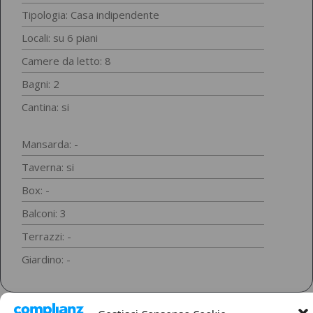
Tipologia:
Casa indipendente
Locali: su 6 piani
Camere da letto: 8
Bagni: 2
Cantina: si
Mansarda: -
Taverna: si
Box: -
Balconi: 3
Terrazzi: -
Giardino: -