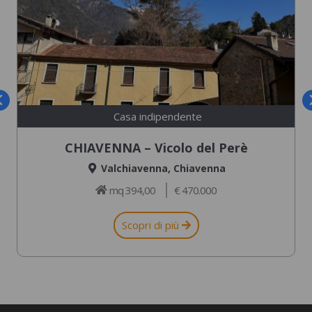
Casa indipendente
CHIAVENNA – Vicolo del Perè
Valchiavenna
,
Chiavenna
mq 394,00
€ 470.000
Scopri di più