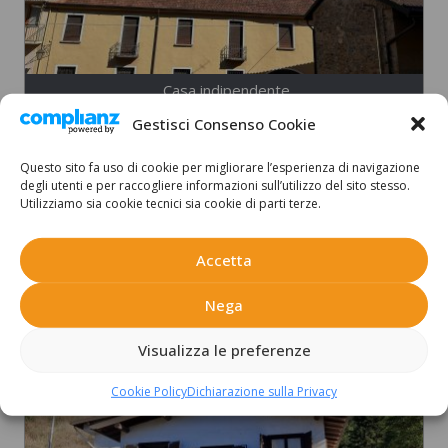
Casa indipendente
Gestisci Consenso Cookie
CHIAVENNA – Vicolo del Perè
Valchiavenna
,
Chiavenna
Questo sito fa uso di cookie per migliorare l’esperienza di navigazione
degli utenti e per raccogliere informazioni sull’utilizzo del sito stesso.
mq 394,00
€ 470.000
Utilizziamo sia cookie tecnici sia cookie di parti terze.
Scopri di più
Accetta
Nega
IN VENDITA
Visualizza le preferenze
Cookie Policy
Dichiarazione sulla Privacy