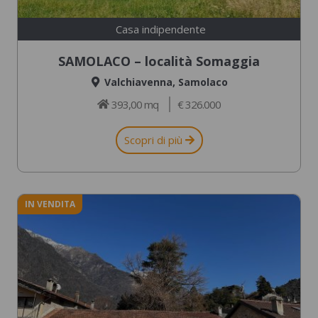
Casa indipendente
SAMOLACO – località Somaggia
Valchiavenna
,
Samolaco
393,00 mq
€ 326.000
Scopri di più
IN VENDITA