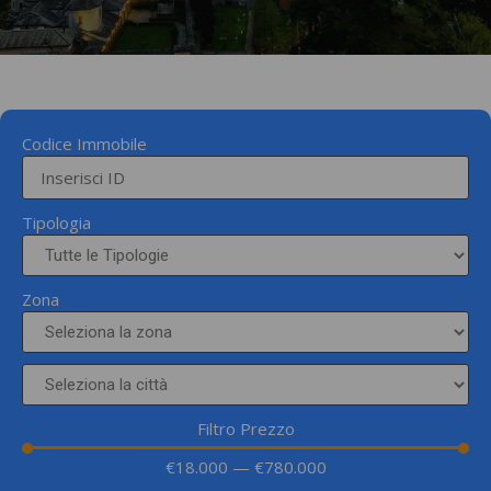
Codice Immobile
Tipologia
Zona
Filtro Prezzo
€
18.000
—
€
780.000