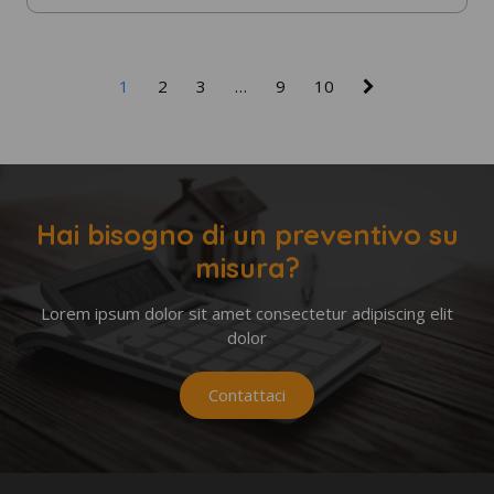
1
2
3
…
9
10
Hai bisogno di un preventivo su
misura?
Lorem ipsum dolor sit amet consectetur adipiscing elit
dolor
Contattaci