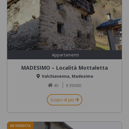
Appartamenti
MADESIMO – Località Mottaletta
Valchiavenna
,
Madesimo
40
€ 39.000
Scopri di più
IN VENDITA