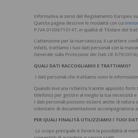
Informativa ai sensi del Regolamento Europeo su
Questa pagina descrive le modalità con cui
immonl
P.IVA 01006710147, in qualità di Titolare del trat
L’attenzione per la riservatezza, il carattere co
Infatti, trattiamo i tuoi dati personali con la mas
Generale sulla Protezione dei Dati UE 679/2016)
QUALI DATI RACCOGLIAMO E TRATTIAMO?
I dati personali che trattiamo sono le informazion
Quando invii una richiesta tramite apposito form 
telefono) per gestire al meglio la tua necessità e
I dati personali possono essere anche di natura sen
volontario di documentazione accompagnatoria alla tu
PER QUALI FINALITÀ UTILIZZIAMO I TUOI DAT
Lo scopo principale è fornirti la possibilità di me
consentirti di accedere ai servizi scelti.