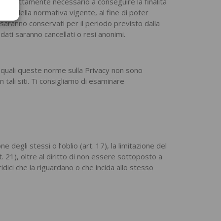
odo strettamente necessario a conseguire la finalità
tto della normativa vigente, al fine di poter
ne saranno conservati per il periodo previsto dalla
dati saranno cancellati o resi anonimi.
ai quali queste norme sulla Privacy non sono
n tali siti. Ti consigliamo di esaminare
one degli stessi o l’oblio (art. 17), la limitazione del
rt. 21), oltre al diritto di non essere sottoposto a
ici che la riguardano o che incida allo stesso