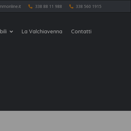
mmonline.it
338 88 11 988
338 560 1915
ili
La Valchiavenna
Contatti