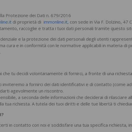
lla Protezione dei Dati n. 679/2016
ine.it
di proprietà di
immonline.it
, con sede in Via F. Dolzino, 47
tamento, raccoglie e tratta i tuoi dati personali tramite questo sit
nfidenziale e la protezione dei dati personali degli utenti rappres
sima cura e in conformità con le normative applicabili in materia di 
.
i che tu decidi volontariamente di fornirci, a fronte di una richies
ti inviteremo a fornirci dei dati identificativi e di contatto (co
 darti agevolmente un riscontro.
sibile, a seconda delle informazioni che deciderai di rilasciare all
a richiesta. A tutela dei tuoi diritti e delle tue libertà ti chiediam
I?
tterti in contatto con noi e soddisfare una tua specifica richiesta, i