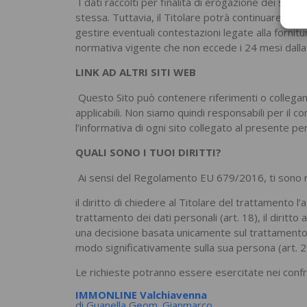
I dati raccolti per finalità di erogazione dei serv
stessa. Tuttavia, il Titolare potrà continuare a c
gestire eventuali contestazioni legate alla fornitur
normativa vigente che non eccede i 24 mesi dalla da
LINK AD ALTRI SITI WEB
Questo Sito può contenere riferimenti o collegamen
applicabili. Non siamo quindi responsabili per il co
l’informativa di ogni sito collegato al presente per
QUALI SONO I TUOI DIRITTI?
Ai sensi del Regolamento EU 679/2016, ti sono rico
il diritto di chiedere al Titolare del trattamento l’ac
trattamento dei dati personali (art. 18), il diritto 
una decisione basata unicamente sul trattamento a
modo significativamente sulla sua persona (art. 2
Le richieste potranno essere esercitate nei confro
IMMONLINE Valchiavenna
di Guanella Geom. Gianmarco