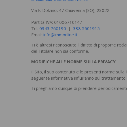
Via F. Dolzino, 47 Chiavenna (SO), 23022
Partita IVA: 01006710147
Tel:
0343 760190
|
338 5601915
Email:
info@immonline.it
Ti è altresì riconosciuto il diritto di proporre re
del Titolare non sia conforme.
MODIFICHE ALLE NORME SULLA PRIVACY
Il Sito, il suo contenuto e le presenti norme sul
seguente informativa influiranno sul trattamento de
Ti preghiamo dunque di prendere periodicamente v