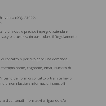
 Chiavenna (SO), 23022,
o.
entano un nostro preciso impegno aziendale.
privacy e sicurezza (in particolare il Regolamento
ta di contatto o per rivolgerci una domanda.
me ad esempio nome, cognome, email, numero di
’interno del form di contatto o tramite l’invio
o di non rilasciare informazioni sensibili.
nviarti contenuti informativi a riguardo e/o