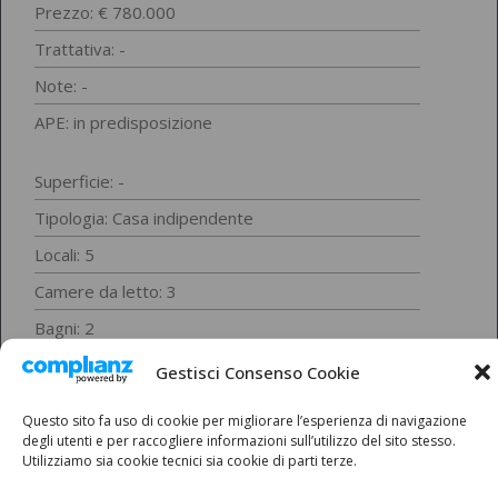
Prezzo: € 780.000
Trattativa: -
Note: -
APE: in predisposizione
Superficie: -
Tipologia:
Casa indipendente
Locali: 5
Camere da letto: 3
Bagni: 2
Cantina: -
Gestisci Consenso Cookie
Questo sito fa uso di cookie per migliorare l’esperienza di navigazione
Mansarda: -
degli utenti e per raccogliere informazioni sull’utilizzo del sito stesso.
Taverna: -
Utilizziamo sia cookie tecnici sia cookie di parti terze.
Box: -