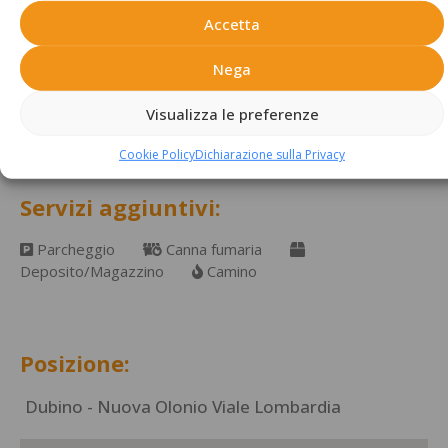
Accetta
Balconi: si
Terrazzi: si
Nega
Giardino: privato
Visualizza le preferenze
Cookie Policy
Dichiarazione sulla Privacy
Servizi aggiuntivi:
Parcheggio
Canna fumaria
Deposito/Magazzino
Camino
Posizione:
Dubino - Nuova Olonio Viale Lombardia