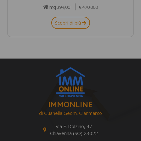
mq 394,00
€ 470.000
Scopri di più
IMMONLINE
di Guanella Geom. Gianmarco
Via F. Dolzino, 47
Chiavenna (SO) 23022