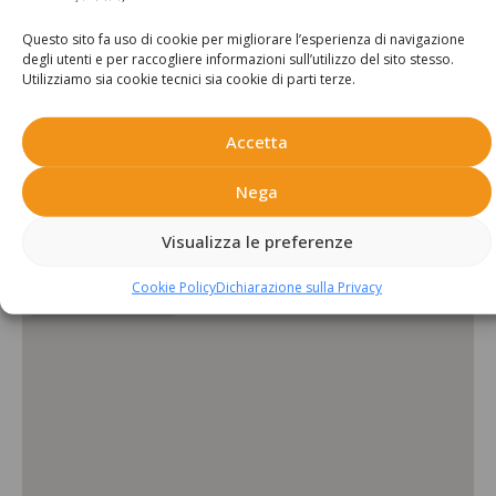
Servizi aggiuntivi:
Questo sito fa uso di cookie per migliorare l’esperienza di navigazione
degli utenti e per raccogliere informazioni sull’utilizzo del sito stesso.
Utilizziamo sia cookie tecnici sia cookie di parti terze.
Parcheggio
Ripostiglio
Accetta
Posizione:
Nega
Piuro località Prosto
Visualizza le preferenze
Cookie Policy
Dichiarazione sulla Privacy