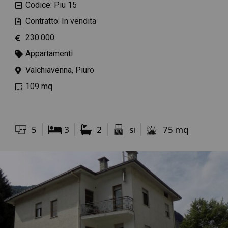
Codice: Piu 15
Contratto: In vendita
230.000
Appartamenti
Valchiavenna, Piuro
109 mq
5
3
2
si
75 mq