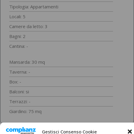
Tipologia:
Appartamenti
Locali: 5
Camere da letto: 3
Bagni: 2
Cantina: -
Mansarda: 30 mq
Taverna: -
Box: -
Balconi: si
Terrazzi: -
Giardino: 75 mq
Gestisci Consenso Cookie