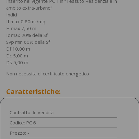
Inserito nel vigente PGT in “Tessuto Residenziale in
ambito extra-urbano”
Indici
If max 0,80mc/mq
H max 7,50 m
Ic max 20% della Sf
Svp min 60% della Sf
Df 10,00 m
Dc 5,00 m
Ds 5,00 m
Non necessita di certificato energetico
Caratteristiche:
Contratto: In vendita
Codice: PC 6
Prezzo: -