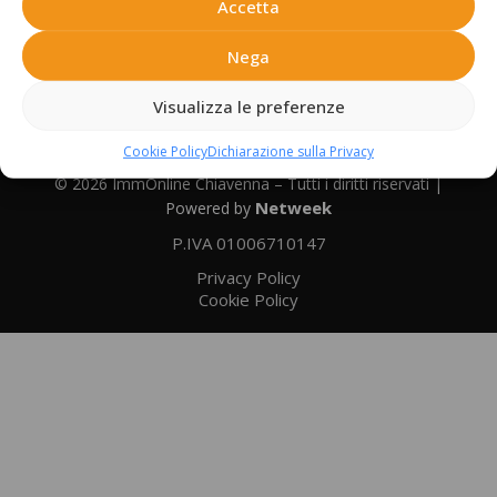
Accetta
Chiavenna (SO) 23022
info@immonline.it
Nega
0343 760190
Visualizza le preferenze
338 5601915
Cookie Policy
Dichiarazione sulla Privacy
© 2026 ImmOnline Chiavenna – Tutti i diritti riservati |
Netweek
Powered by
P.IVA 01006710147
Privacy Policy
Cookie Policy