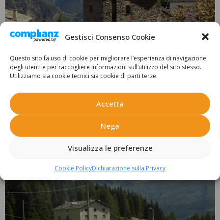
Gestisci Consenso Cookie
Questo sito fa uso di cookie per migliorare l’esperienza di navigazione
L’immobile è ubicato nel Comune di Campodolcino nella parte
degli utenti e per raccogliere informazioni sull’utilizzo del sito stesso.
superiore dell’antico nucleo di Starleggia, Luogo del Cuore del
Utilizziamo sia cookie tecnici sia cookie di parti terze.
FAI, a mt 1.560 s.l.m. e gode di una straordinaria vista sulla
conca di Campodolcino, sulla bellissima cascata di Pianazzo, su
Accetta
uno scorcio di Madesimo e degli Andossi, sull’Alpe Motta
nonché sui maestosi Pizzo Stella e Pizzo […]
Nega
Località S. Sisto
Visualizza le preferenze
Cookie Policy
Dichiarazione sulla Privacy