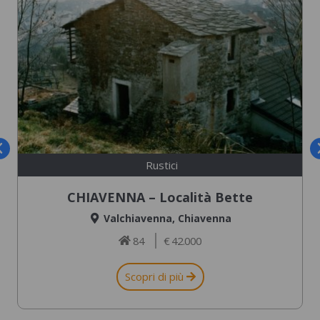
Rustici
CHIAVENNA – Località Bette
Valchiavenna
,
Chiavenna
84
€ 42.000
Scopri di più