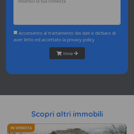
Acconsento al trattamento dei dati e dichiaro di
aver letto ed accettato la
privacy policy
Invia
Scopri altri immobili
IN VENDITA