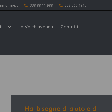
mmonline.it
338 88 11 988
338 560 1915
ili
La Valchiavenna
Contatti
Hai bisogno di aiuto o di