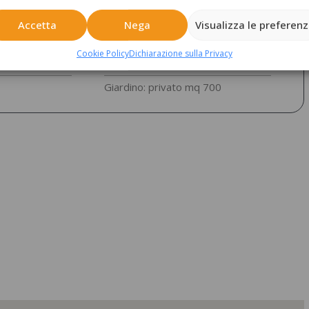
IN VENDITA
Box: -
Accetta
Nega
Visualizza le preferen
Balconi: si
Cookie Policy
Dichiarazione sulla Privacy
Terrazzi: -
Giardino: privato mq 700
Rustici
Rustici
 località Gradesella
GORDONA – locali
Gordona
Valchiavenna
,
70,00 mq
€ 40.000
110
€ 3
Scopri di più
Scopri di pi