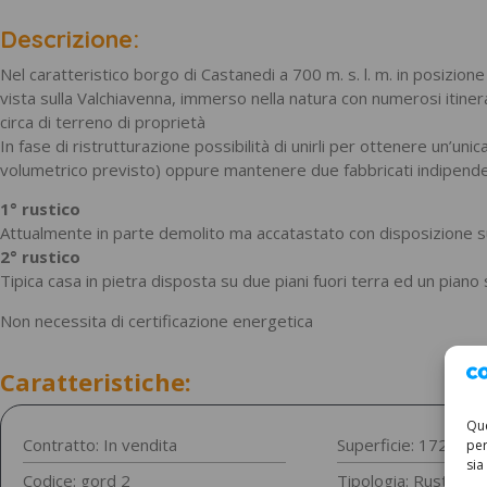
Descrizione:
Nel caratteristico borgo di Castanedi a 700 m. s. l. m. in posizion
vista sulla Valchiavenna, immerso nella natura con numerosi itiner
circa di terreno di proprietà
In fase di ristrutturazione possibilità di unirli per ottenere un’u
volumetrico previsto) oppure mantenere due fabbricati indipende
1° rustico
Attualmente in parte demolito ma accatastato con disposizione su
2° rustico
Tipica casa in pietra disposta su due piani fuori terra ed un pian
Non necessita di certificazione energetica
Caratteristiche:
Que
Contratto: In vendita
Superficie: 172
per
sia
Codice: gord 2
Tipologia:
Rustici