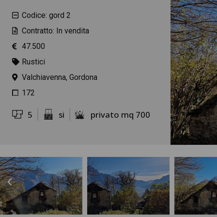
Codice: gord 2
Contratto: In vendita
47.500
Rustici
Valchiavenna, Gordona
172
5
si
privato mq 700