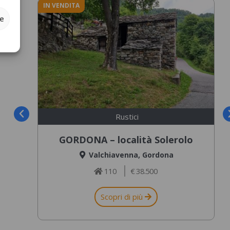
IN VENDITA
ze
Rustici
tà Solerolo
CHIAVENNA – Località Bett
Gordona
Valchiavenna
,
Chiavenna
8.500
84
€ 42.000
ù
Scopri di più