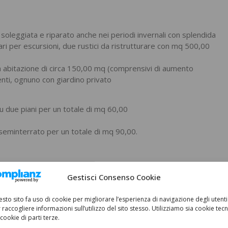
e soleggiata e riparato anche nei periodi invernali con splendida
ari per escursioni, due rustici da ristrutturare con mq 500,00
nica abitazione di circa 150,00 mq (comprensivi di aumento
nti, ognuno con giardino privato
 due piani per un totale di mq 60,00
o seminterrato per un totale di mq 90,00.
Gestisci Consenso Cookie
sto sito fa uso di cookie per migliorare l’esperienza di navigazione degli utenti
Mansarda: -
 raccogliere informazioni sull’utilizzo del sito stesso. Utilizziamo sia cookie tecn
 cookie di parti terze.
Taverna: -