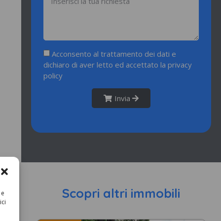
Acconsento al trattamento dei dati e
dichiaro di aver letto ed accettato la
privacy
policy
Invia
Scopri altri immobili
 e
ici