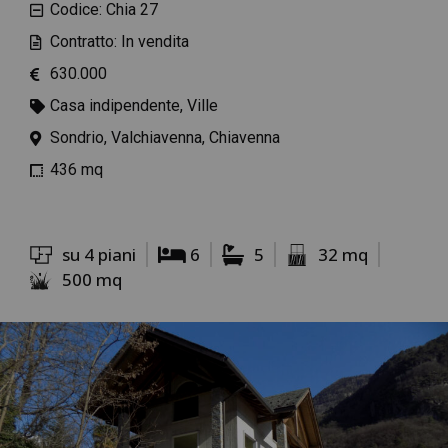
Codice: Chia 27
Contratto: In vendita
630.000
Casa indipendente, Ville
Sondrio, Valchiavenna, Chiavenna
436 mq
su 4 piani
6
5
32 mq
500 mq