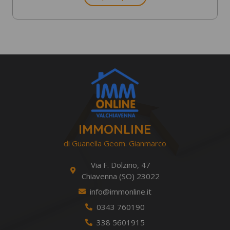
IMMONLINE
di Guanella Geom. Gianmarco
Via F. Dolzino, 47
Chiavenna (SO) 23022
info@immonline.it
0343 760190
338 5601915